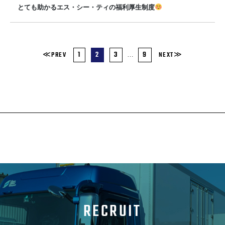
とても助かるエス・シー・ティの福利厚生制度
1
2
3
9
≪PREV
NEXT≫
…
RECRUIT